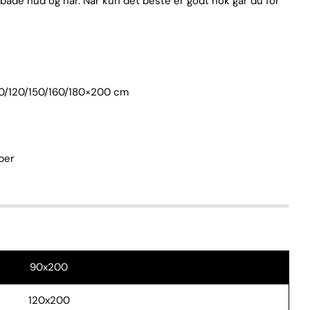
r både hud og hår. Når kun det beste er godt nok går du for
Åpne media 2 i moda
 90/120/150/160/180×200 cm
per
90x200
120x200
Spør et spørsmål