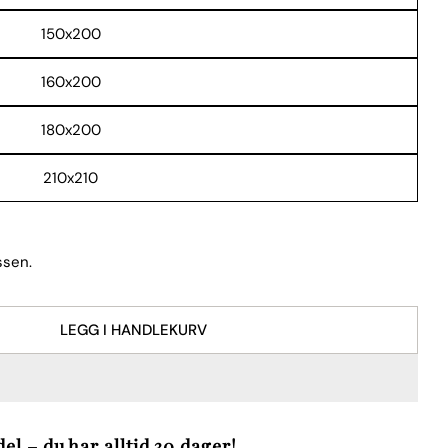
150x200
160x200
180x200
produktet
KOPIERE
210x210
Fest
på
Pinterest
ssen.
 med * er obligatoriske.
LEGG I HANDLEKURV
E LAKEN, LYS SAND
LKE LAKEN, LYS SAND
SEND SPØRSMÅL
el – du har alltid 30 dager!