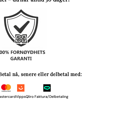
Betal nå, senere eller delbetal med:
astercard
Vipps
Qliro Faktura/Delbetaling