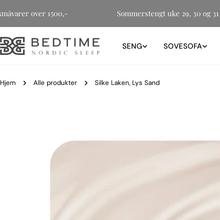
Hopp
for småvarer over 1500,-
Sommerstengt uke 29, 30 og 
til
innholdet
SENG
SOVESOFA
Hjem
Alle produkter
Silke Laken, Lys Sand
Gå
til
produktinformasjon