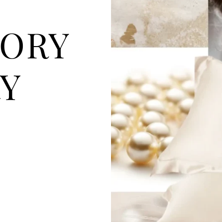
VORY
Y