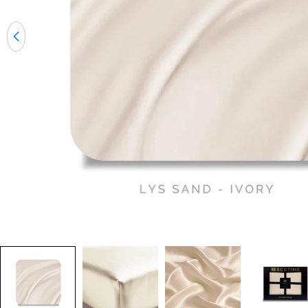
Åpne media 0 i modal