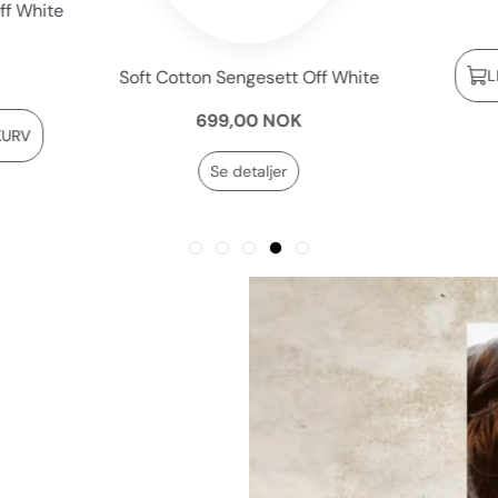
ff White
Soft Cotton Sengesett Off White
L
699,00 NOK
KURV
Se detaljer