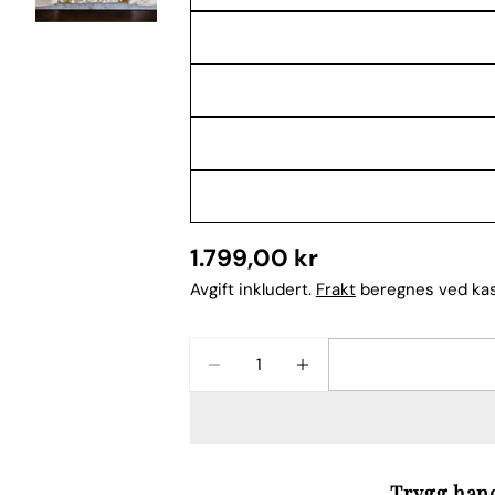
Navnet
ditt
Din
epost
Del dette 
Din
telefon
Dele
Din
Del
Del
beskjed
Vanlig
1.799,00 kr
på
på
Facebook
X
pris
Avgift inkludert.
Frakt
beregnes ved ka
Feltene merket
Mengde
REDUSER ANTALLET FOR SILK
ØK ANTALLET FOR SI
Trygg hand