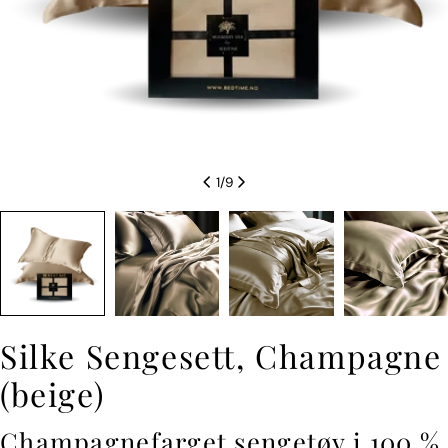
1
/
9
Silke Sengesett, Champagne
(beige)
Champagnefarget sengetøy i 100 %