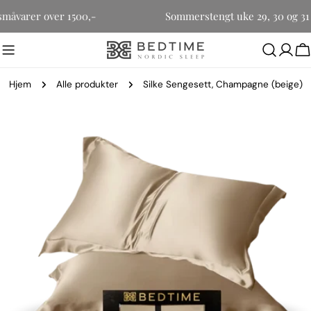
Hopp
for småvarer over 1500,-
Sommerstengt uke 29, 30 og 
til
innholdet
H
Hjem
Alle produkter
Silke Sengesett, Champagne (beige)
Gå
til
produktinformasjon
Åpne media 0 i modal