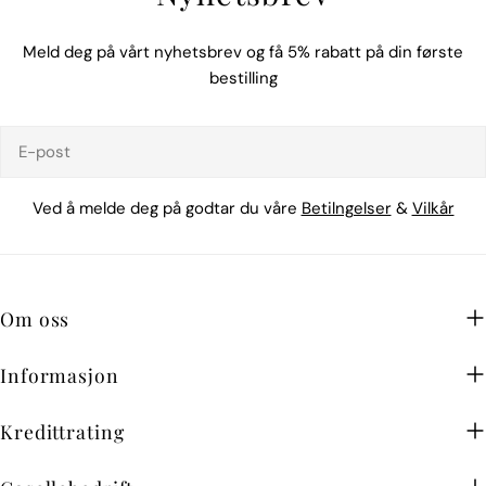
Meld deg på vårt nyhetsbrev og få 5% rabatt på din første
bestilling
E-
post
Ved å melde deg på godtar du våre
Betilngelser
&
Vilkår
Om oss
Informasjon
Kredittrating
Gasellebedrift