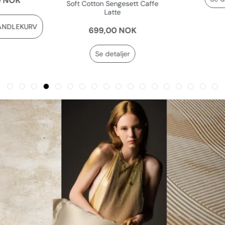
 NOK
Se de
Latte
699,00 NOK
NDLEKURV
Se detaljer