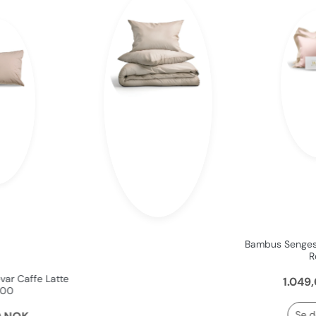
Bambus Sengeset
Ro
ar Caffe Latte
1.049,
00
Soft Cotton Sengesett Caffe