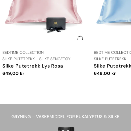
VELG ALTERNATIVER
LEVERANDØR:
LEVERANDØR:
BEDTIME COLLECTION
BEDTIME COLLECTI
TYPE:
TYPE:
SILKE PUTETREKK - SILKE SENGETØY
SILKE PUTETREKK -
Silke Putetrekk Lys Rosa
Silke Putetrekk
Vanlig
649,00 kr
Vanlig
649,00 kr
pris
pris
GRYNING – VASKEMIDDEL FOR EUKALYPTUS & SILKE