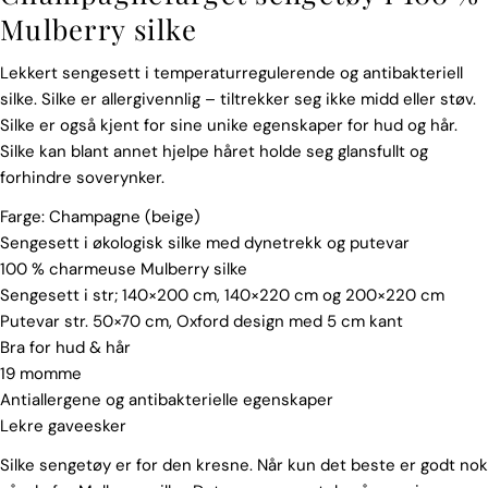
Mulberry silke
Lekkert sengesett i temperaturregulerende og antibakteriell
silke. Silke er allergivennlig – tiltrekker seg ikke midd eller støv.
Silke er også kjent for sine unike egenskaper for hud og hår.
Silke kan blant annet hjelpe håret holde seg glansfullt og
forhindre soverynker.
Farge: Champagne (beige)
Sengesett i økologisk silke med dynetrekk og putevar
100 % charmeuse Mulberry silke
Sengesett i str; 140×200 cm, 140×220 cm og 200×220 cm
Putevar str. 50×70 cm, Oxford design med 5 cm kant
Bra for hud & hår
19 momme
Antiallergene og antibakterielle egenskaper
Lekre gaveesker
Silke sengetøy er for den kresne. Når kun det beste er godt nok