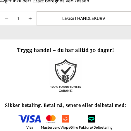
Avgift inkludert.
Frakt
beregnes ved kassen.
Mengde
LEGG I HANDLEKURV
REDUSER ANTALLET FOR SILKE SENGESETT, CHAM
ØK ANTALLET FOR SILKE SENGESETT, C
Trygg handel – du har alltid 30 dager!
Sikker betaling. Betal nå, senere eller delbetal med:
Visa
Mastercard
Vipps
Qliro Faktura/Delbetaling