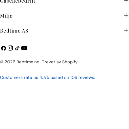
Miljø
Bedtime AS
Facebook
Instagram
TikTok
YouTube
Betalingsmetoder
© 2026
Bedtime.no
.
Drevet av Shopify
Customers rate us 4.7/5 based on 106 reviews.