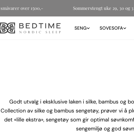
Hopp
 for småvarer over 1500,-
Sommerstengt uke 29, 30 og
til
innholdet
SENG
SOVESOFA
Godt utvalg i eksklusive laken i silke, bambus og bom
Collection av silke og bambus sengetøy, prøver vi å p
det «lille ekstra», sengetøy som gir optimal søvnkomfo
sengemiljø og god søvn