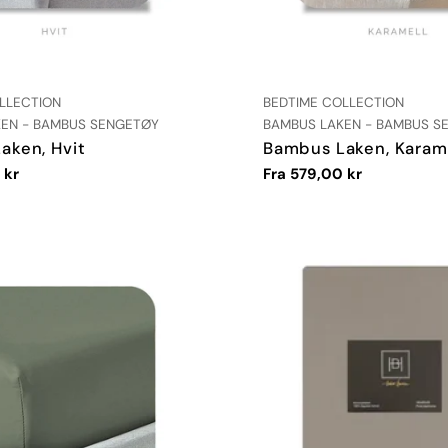
:
LEVERANDØR:
LLECTION
BEDTIME COLLECTION
TYPE:
EN - BAMBUS SENGETØY
BAMBUS LAKEN - BAMBUS S
aken, Hvit
Bambus Laken, Karam
 kr
Vanlig
Fra 579,00 kr
pris