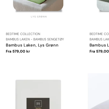
LEVERANDØR:
LEVERANDØR
BEDTIME COLLECTION
BEDTIME CO
TYPE:
TYPE:
BAMBUS LAKEN - BAMBUS SENGETØY
BAMBUS LAK
Bambus Laken, Lys Grønn
Bambus L
Vanlig
Fra 579,00 kr
Vanlig
Fra 579,00
pris
pris