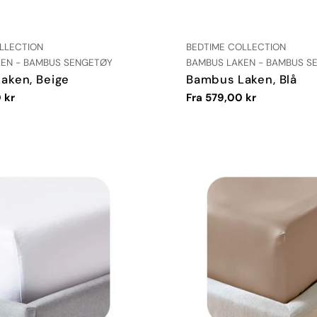
:
LEVERANDØR:
LLECTION
BEDTIME COLLECTION
TYPE:
EN - BAMBUS SENGETØY
BAMBUS LAKEN - BAMBUS S
aken, Beige
Bambus Laken, Blå
 kr
Vanlig
Fra 579,00 kr
pris