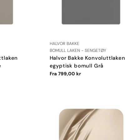
LEVERANDØR:
HALVOR BAKKE
TYPE:
BOMULL LAKEN - SENGETØY
ttlaken
Halvor Bakke Konvoluttlaken
e
egyptisk bomull Grå
Vanlig
Fra 799,00 kr
pris