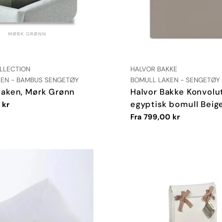
:
LEVERANDØR:
LLECTION
HALVOR BAKKE
TYPE:
EN - BAMBUS SENGETØY
BOMULL LAKEN - SENGETØY
aken, Mørk Grønn
Halvor Bakke Konvolu
egyptisk bomull Beig
 kr
Vanlig
Fra 799,00 kr
pris