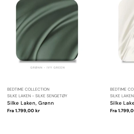
LEVERANDØR:
LEVERANDØR
BEDTIME COLLECTION
BEDTIME CO
TYPE:
TYPE:
SILKE LAKEN - SILKE SENGETØY
SILKE LAKEN
Silke Laken, Grønn
Silke Lak
Vanlig
Fra 1.799,00 kr
Vanlig
Fra 1.799,0
pris
pris