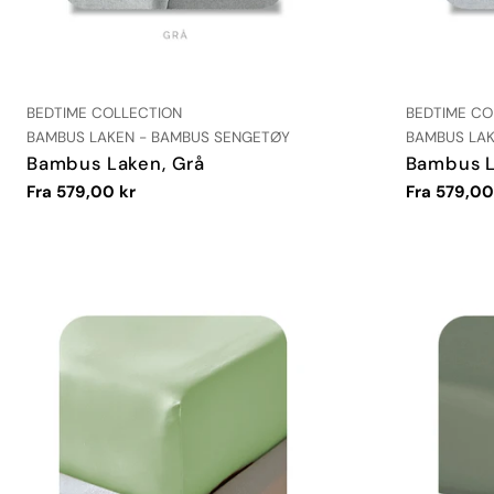
LEVERANDØR:
LEVERANDØR
BEDTIME COLLECTION
BEDTIME CO
TYPE:
TYPE:
BAMBUS LAKEN - BAMBUS SENGETØY
BAMBUS LAK
Bambus Laken, Grå
Bambus L
Vanlig
Fra 579,00 kr
Vanlig
Fra 579,00
pris
pris