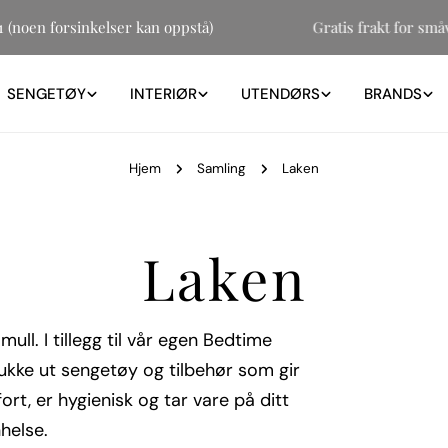
 31 (noen forsinkelser kan oppstå)
Gratis frakt for 
SENGETØY
INTERIØR
UTENDØRS
BRANDS
Hjem
Samling
Laken
S
Laken
a
ull. I tillegg til vår egen Bedtime
lukke ut sengetøy og tilbehør som gir
m
rt, er hygienisk og tar vare på ditt
helse.