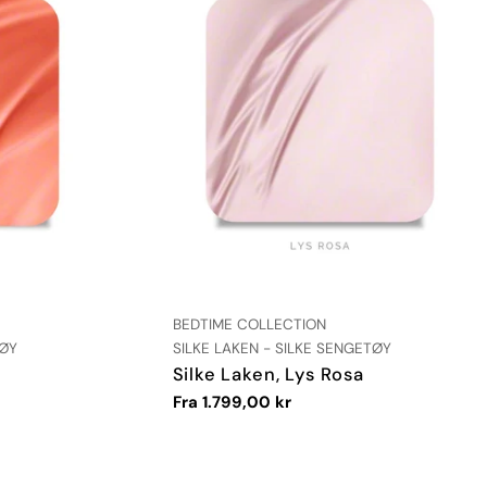
LEVERANDØR:
BEDTIME COLLECTION
TYPE:
TØY
SILKE LAKEN - SILKE SENGETØY
Silke Laken, Lys Rosa
Vanlig
Fra 1.799,00 kr
pris