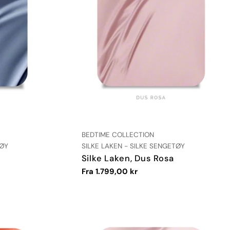
LEVERANDØR:
BEDTIME COLLECTION
TYPE:
TØY
SILKE LAKEN - SILKE SENGETØY
Silke Laken, Dus Rosa
Vanlig
Fra 1.799,00 kr
pris