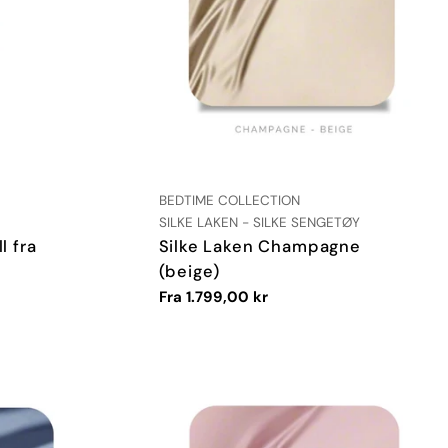
LEVERANDØR:
BEDTIME COLLECTION
TYPE:
SILKE LAKEN - SILKE SENGETØY
l fra
Silke Laken Champagne
(beige)
Vanlig
Fra 1.799,00 kr
pris