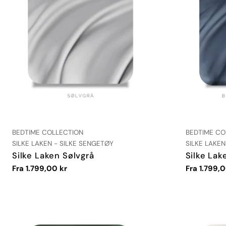
LEVERANDØR:
LEVERANDØR
BEDTIME COLLECTION
BEDTIME CO
TYPE:
TYPE:
SILKE LAKEN - SILKE SENGETØY
SILKE LAKEN
Silke Laken Sølvgrå
Silke Lak
Vanlig
Fra 1.799,00 kr
Vanlig
Fra 1.799,0
pris
pris