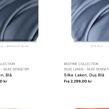
:
LEVERANDØR:
LLECTION
BEDTIME COLLECTION
TYPE:
 - SILKE SENGETØY
SILKE LAKEN - SILKE SENGE
en, Blå
Silke Laken, Dus Blå
0 kr
Vanlig
Fra 2.299,00 kr
pris