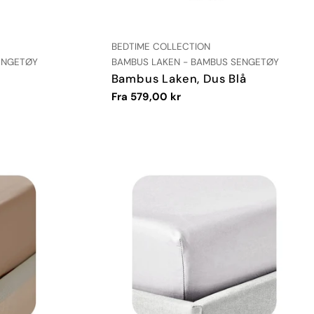
LEVERANDØR:
BEDTIME COLLECTION
TYPE:
ENGETØY
BAMBUS LAKEN - BAMBUS SENGETØY
Bambus Laken, Dus Blå
Vanlig
Fra 579,00 kr
pris