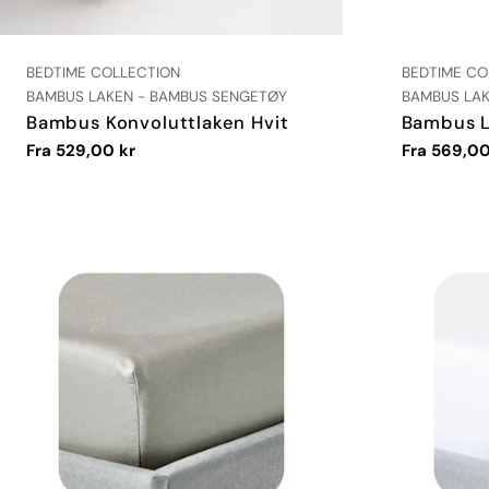
LEVERANDØR:
LEVERANDØR
BEDTIME COLLECTION
BEDTIME CO
TYPE:
TYPE:
BAMBUS LAKEN - BAMBUS SENGETØY
BAMBUS LAK
Bambus Konvoluttlaken Hvit
Bambus L
Vanlig
Fra 529,00 kr
Vanlig
Fra 569,00
pris
pris