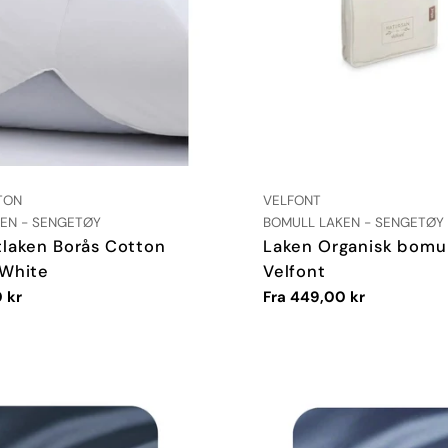
:
LEVERANDØR:
TON
VELFONT
TYPE:
EN - SENGETØY
BOMULL LAKEN - SENGETØY
tlaken Borås Cotton
Laken Organisk bomul
 White
Velfont
 kr
Vanlig
Fra 449,00 kr
pris