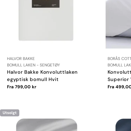
LEVERANDØR:
LEVERANDØR
HALVOR BAKKE
BORÅS COT
TYPE:
TYPE:
BOMULL LAKEN - SENGETØY
BOMULL LAK
Halvor Bakke Konvoluttlaken
Konvolut
egyptisk bomull Hvit
Superior
Vanlig
Fra 799,00 kr
Vanlig
Fra 499,00
pris
pris
Utsolgt