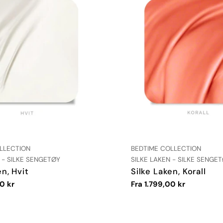
:
LEVERANDØR:
LLECTION
BEDTIME COLLECTION
TYPE:
 - SILKE SENGETØY
SILKE LAKEN - SILKE SENGE
en, Hvit
Silke Laken, Korall
0 kr
Vanlig
Fra 1.799,00 kr
pris