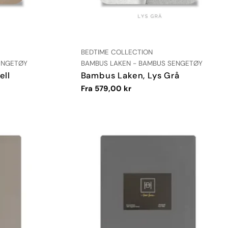
LEVERANDØR:
BEDTIME COLLECTION
TYPE:
ENGETØY
BAMBUS LAKEN - BAMBUS SENGETØY
ell
Bambus Laken, Lys Grå
Vanlig
Fra 579,00 kr
pris