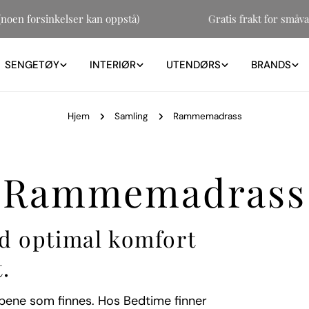
31 (noen forsinkelser kan oppstå)
Gratis frakt for 
SENGETØY
INTERIØR
UTENDØRS
BRANDS
Hjem
Samling
Rammemadrass
S
Rammemadrass
a
d optimal komfort
.
m
pene som finnes. Hos Bedtime finner