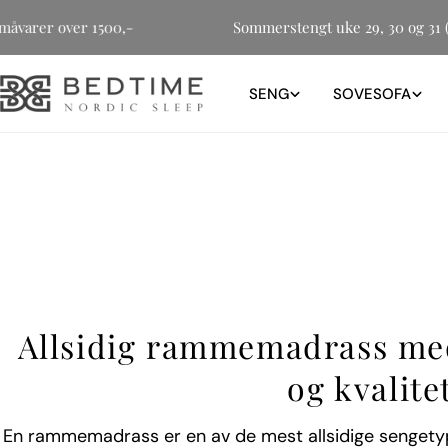
Hopp
for småvarer over 1500,-
Sommerstengt uke 29, 30 og 
til
innholdet
SENG
SOVESOFA
Allsidig rammemadrass me
og kvalitet
En rammemadrass er en av de mest allsidige sengety