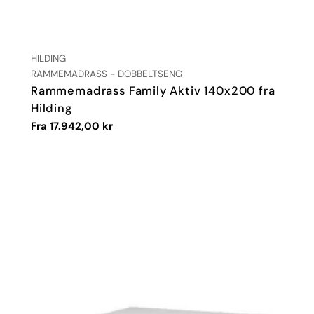
LEVERANDØR:
HILDING
TYPE:
RAMMEMADRASS - DOBBELTSENG
Rammemadrass Family Aktiv 140x200 fra
Hilding
Vanlig
Fra 17.942,00 kr
pris