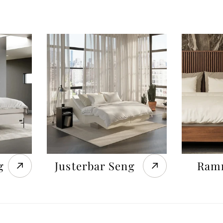
g
Justerbar Seng
Ram