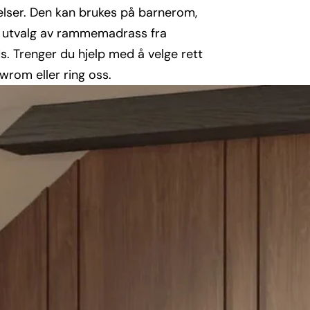
l
elser. Den kan brukes på barnerom,
t utvalg av rammemadrass fra
. Trenger du hjelp med å velge rett
i
rom eller ring oss.
n
g
: