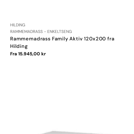
LEVERANDØR:
HILDING
TYPE:
RAMMEMADRASS - ENKELTSENG
Rammemadrass Family Aktiv 120x200 fra
Hilding
Vanlig
Fra 15.945,00 kr
pris