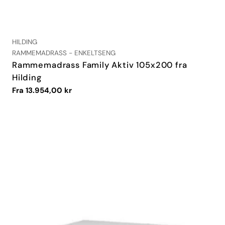
LEVERANDØR:
HILDING
TYPE:
RAMMEMADRASS - ENKELTSENG
Rammemadrass Family Aktiv 105x200 fra
Hilding
Vanlig
Fra 13.954,00 kr
pris