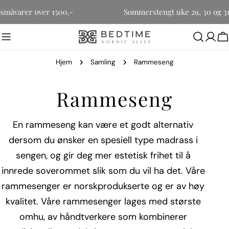
Hopp
r småvarer over 1500,-
Sommerstengt uke 29, 30 og 31
til
innholdet
H
Hjem
Samling
Rammeseng
S
Rammeseng
a
En rammeseng kan være et godt alternativ
dersom du ønsker en spesiell type madrass i
m
sengen, og gir deg mer estetisk frihet til å
l
innrede soverommet slik som du vil ha det. Våre
rammesenger er norskprodukserte og er av høy
i
kvalitet. Våre rammesenger lages med største
n
omhu, av håndtverkere som kombinerer