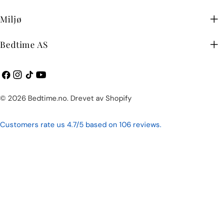
Miljø
Bedtime AS
Facebook
Instagram
TikTok
YouTube
Betalingsmetoder
© 2026
Bedtime.no
.
Drevet av Shopify
Customers rate us 4.7/5 based on 106 reviews.