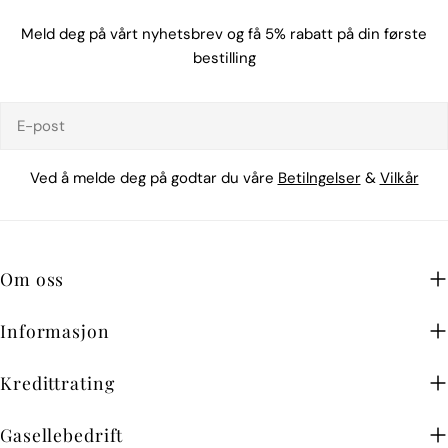
Meld deg på vårt nyhetsbrev og få 5% rabatt på din første
bestilling
E-
post
Ved å melde deg på godtar du våre
Betilngelser
&
Vilkår
Om oss
Informasjon
Kredittrating
Gasellebedrift