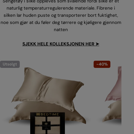
Sengetøy i silke oppleves som svalende fordi silke er et
naturlig temperaturregulerende materiale. Fibrene i
silken lar huden puste og transporterer bort fuktighet,
noe som gjør at du føler deg tørrere og kjøligere gjennom
natten
SJEKK HELE KOLLEKSJONEN HER ➤
Utsolgt
-40%