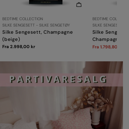
VELG ALTERNATIVER
LEVERANDØR:
LEVERANDØR:
BEDTIME COLLECTION
BEDTIME COLLECTI
TYPE:
TYPE:
SILKE SENGESETT - SILKE SENGETØY
SILKE SENGESETT -
Silke Sengesett, Champagne
Silke Sengeset
(beige)
Champagne D
Vanlig
Fra 2.998,00 kr
Fra 1.798,80 kr
2.
Salgs
Vanlig
pris
pris
pris