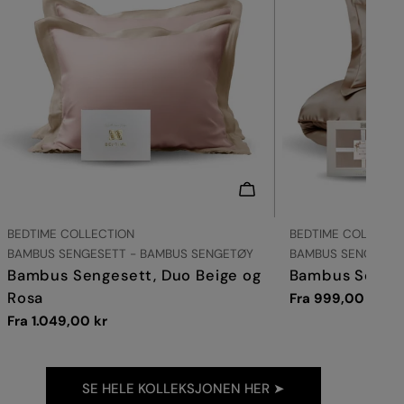
VELG ALTERNATIVER
LEVERANDØR:
LEVERANDØR:
BEDTIME COLLECTION
BEDTIME COLLECTI
TYPE:
TYPE:
BAMBUS SENGESETT - BAMBUS SENGETØY
BAMBUS SENGESET
Bambus Sengesett, Duo Beige og
Bambus Senges
Rosa
Vanlig
Fra 999,00 kr
pris
Vanlig
Fra 1.049,00 kr
pris
SE HELE KOLLEKSJONEN HER ➤