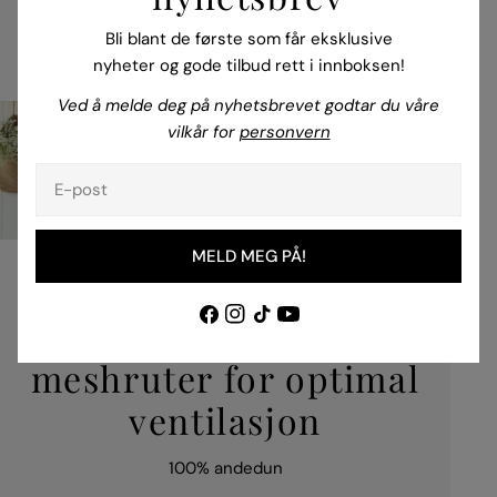
Bli blant de første som får eksklusive
nyheter og gode tilbud rett i innboksen!
Ved å melde deg på nyhetsbrevet godtar du våre
vilkår for
personvern
E-
post
MELD MEG PÅ!
PERFEKT DYNE FOR DEG SOM BLIR FOR VARM
Facebook
Instagram
TikTok
YouTube
Dundyne med innfelte
meshruter for optimal
ventilasjon
100% andedun