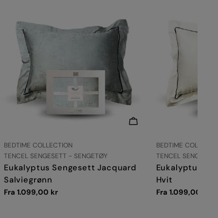
VELG ALTERNATIVER
LEVERANDØR:
LEVERANDØR:
BEDTIME COLLECTION
BEDTIME COLLECTI
TYPE:
TYPE:
TENCEL SENGESETT - SENGETØY
TENCEL SENGESETT
Eukalyptus Sengesett Jacquard
Eukalyptus Se
Salviegrønn
Hvit
Vanlig
Fra 1.099,00 kr
Vanlig
Fra 1.099,00 kr
pris
pris