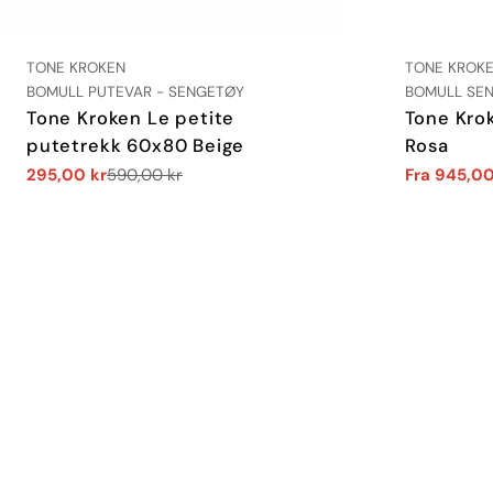
LEVERANDØR:
LEVERANDØR
TONE KROKEN
TONE KROK
TYPE:
TYPE:
BOMULL PUTEVAR - SENGETØY
BOMULL SEN
Tone Kroken Le petite
Tone Kro
putetrekk 60x80 Beige
Rosa
295,00 kr
590,00 kr
Fra 945,00
Salgs
Vanlig
Salgs
Vanlig
pris
pris
pris
pris