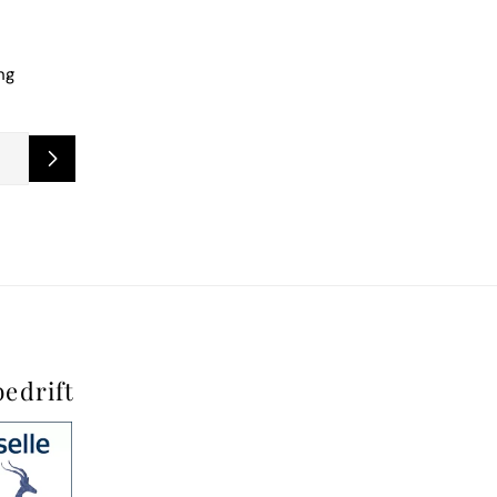
ng
bedrift