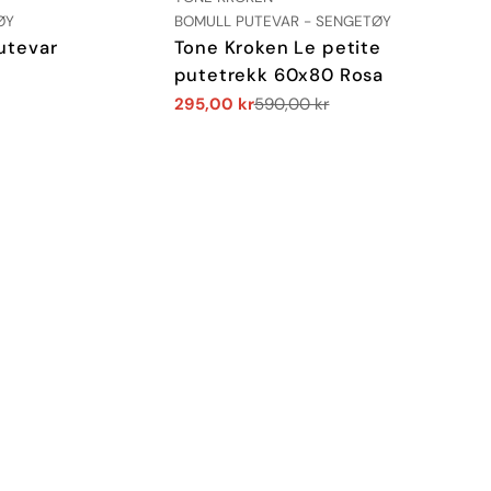
TYPE:
ØY
BOMULL PUTEVAR - SENGETØY
utevar
Tone Kroken Le petite
putetrekk 60x80 Rosa
295,00 kr
590,00 kr
Salgs
Vanlig
pris
pris