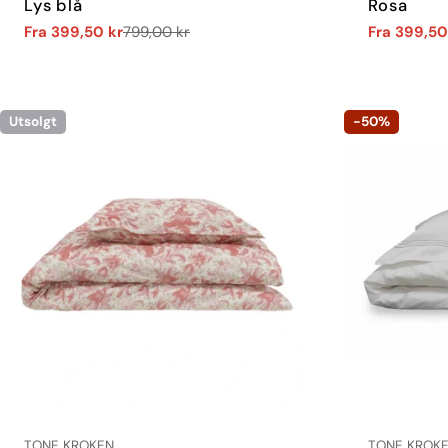
Lys blå
Rosa
Fra 399,50 kr
799,00 kr
Fra 399,50
Salgs
Vanlig
Salgs
Vanlig
pris
pris
pris
pris
Utsolgt
-50%
LEVERANDØR:
LEVERANDØR
TONE KROKEN
TONE KROK