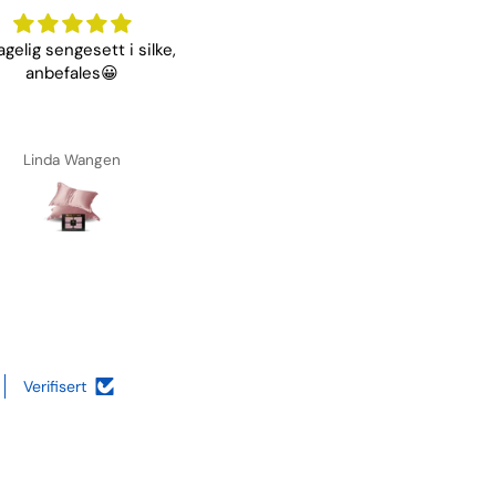
gelig sengesett i silke,
God service! Rask levering 
anbefales😀
veldig fornøyd med produkt 
Linda Wangen
Christine Førre
Verifisert