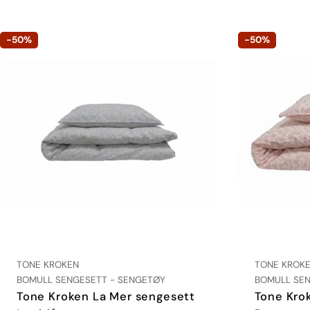
-50%
-50%
LEVERANDØR:
LEVERANDØR
TONE KROKEN
TONE KROK
TYPE:
TYPE:
BOMULL SENGESETT - SENGETØY
BOMULL SEN
Tone Kroken La Mer sengesett
Tone Kro