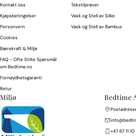
Kontakt oss
Tekstilprøver
Kjøpsbetingelser
Vask og Stell av Silke
Personvern
Vask og Stell av Bambus
Cookies
Bærekraft & Miljø
FAQ - Ofte Stilte Spørsmål
om Bedtime.no
Fornøydhetsgaranti
Retur
Miljø
Bedtime 
Postadresse
info@bedti
+47 67 11 10