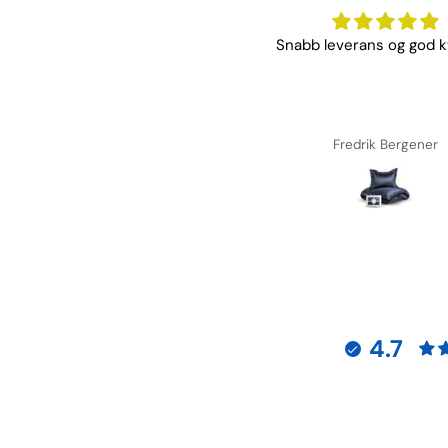
Mykt og god kvalitet, rask
Snabb leverans og god kv
levering!
Malin Rasmussen
Fredrik Bergener
4.7