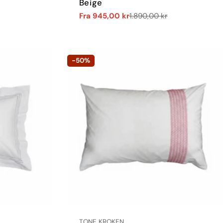
Beige
Fra 945,00 kr
1.890,00 kr
Salgs
Vanlig
pris
pris
-50%
LEVERANDØR:
TONE KROKEN