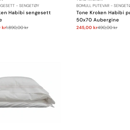
TYPE:
GESETT - SENGETØY
BOMULL PUTEVAR - SENGET
ken Habibi sengesett
Tone Kroken Habibi p
e
50x70 Aubergine
 kr
1.890,00 kr
245,00 kr
490,00 kr
Salgs
Vanlig
pris
pris