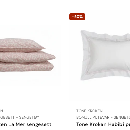
l
-50%
i
n
g
:
:
LEVERANDØR:
EN
TONE KROKEN
TYPE:
GESETT - SENGETØY
BOMULL PUTEVAR - SENGET
ken La Mer sengesett
Tone Kroken Habibi p