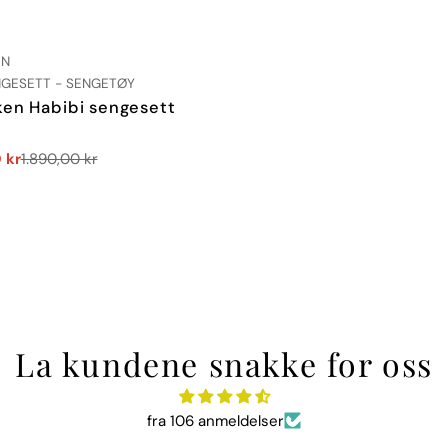
:
EN
GESETT - SENGETØY
ken Habibi sengesett
 kr
1.890,00 kr
La kundene snakke for oss
fra 106 anmeldelser