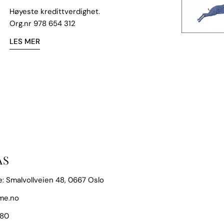
Høyeste kredittverdighet.
Org.nr 978 654 312
LES MER
AS
: Smalvollveien 48, 0667 Oslo
me.no
 80