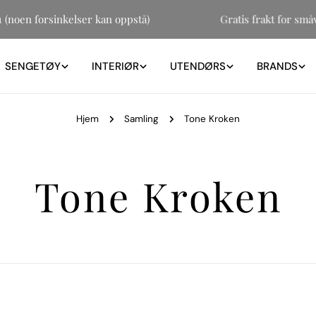
31 (noen forsinkelser kan oppstå)
Gratis frakt for s
SENGETØY
INTERIØR
UTENDØRS
BRANDS
Hjem
Samling
Tone Kroken
S
Tone Kroken
a
m