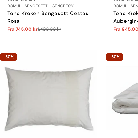
TYPE:
TYPE:
BOMULL SENGESETT - SENGETØY
BOMULL SEN
Tone Kroken Sengesett Costes
Tone Kro
Rosa
Aubergin
Fra 745,00 kr
1.490,00 kr
Fra 945,00
Salgs
Vanlig
Salgs
Vanlig
pris
pris
pris
pris
-50%
-50%