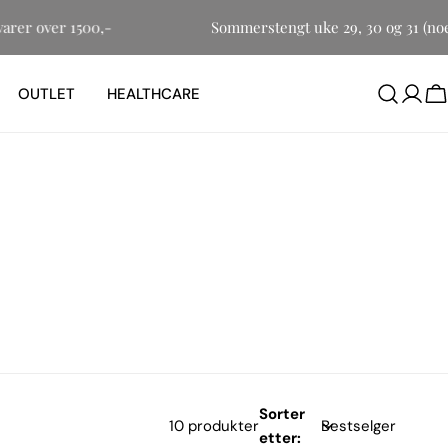
måvarer over 1500,-
Sommerstengt uke 29, 30 og 31 (n
OUTLET
HEALTHCARE
H
Sorter
10 produkter
etter: