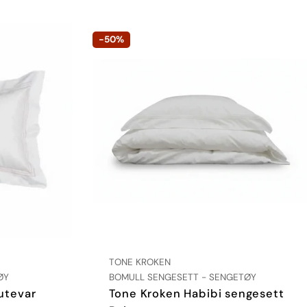
-50%
LEVERANDØR:
TONE KROKEN
TYPE:
ØY
BOMULL SENGESETT - SENGETØY
utevar
Tone Kroken Habibi sengesett