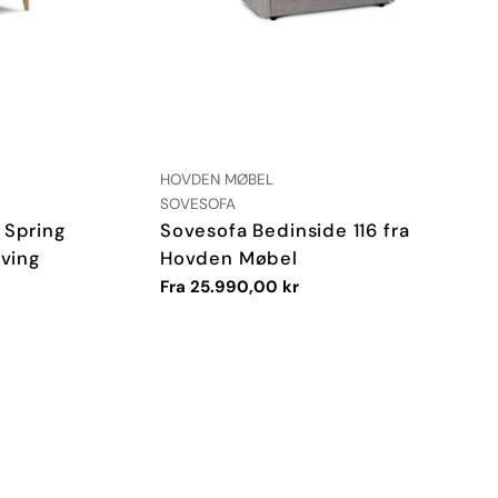
LEVERANDØR:
HOVDEN MØBEL
TYPE:
SOVESOFA
 Spring
Sovesofa Bedinside 116 fra
iving
Hovden Møbel
Vanlig
Fra 25.990,00 kr
pris