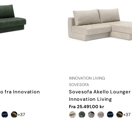
LEVERANDØR:
INNOVATION LIVING
TYPE:
SOVESOFA
o fra Innovation
Sovesofa Akello Lounger 
Innovation Living
Vanlig
Fra 25.491,00 kr
pris
+37
+37