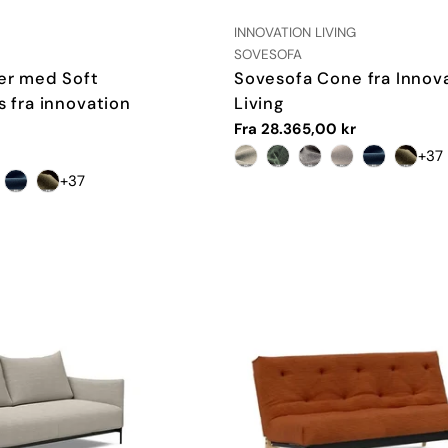
LEVERANDØR:
INNOVATION LIVING
TYPE:
SOVESOFA
er med Soft
Sovesofa Cone fra Innov
 fra innovation
Living
Vanlig
Fra 28.365,00 kr
pris
+37
+37