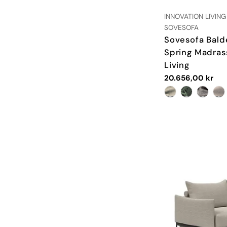
LEVERANDØR:
INNOVATION LIVING
TYPE:
SOVESOFA
Sovesofa Bald
Spring Madrass
Living
Vanlig
20.656,00 kr
pris