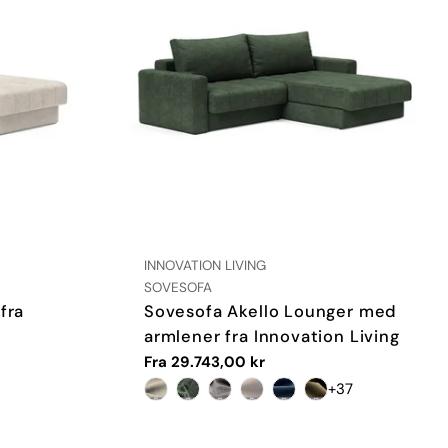
LEVERANDØR:
INNOVATION LIVING
TYPE:
SOVESOFA
fra
Sovesofa Akello Lounger med
armlener fra Innovation Living
Vanlig
Fra 29.743,00 kr
pris
+37