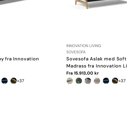
LEVERANDØR:
INNOVATION LIVING
TYPE:
SOVESOFA
y fra Innovation
Sovesofa Aslak med Soft
Madrass fra Innovation L
Vanlig
Fra 15.913,00 kr
pris
+37
+37