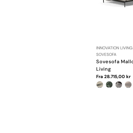
LEVERANDØR:
INNOVATION LIVING
TYPE:
SOVESOFA
Sovesofa Mallo
Living
Vanlig
Fra 28.715,00 kr
pris