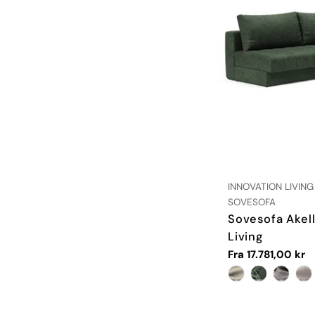
LEVERANDØR:
INNOVATION LIVING
TYPE:
SOVESOFA
Sovesofa Akell
Living
Vanlig
Fra 17.781,00 kr
pris