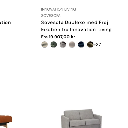
LEVERANDØR:
INNOVATION LIVING
TYPE:
SOVESOFA
ation
Sovesofa Dublexo med Frej
Eikeben fra Innovation Living
Vanlig
Fra 19.907,00 kr
pris
+37