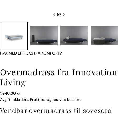
1
/
7
HVA MED LITT EKSTRA KOMFORT?
Overmadrass fra Innovation
Living
Vanlig
1.940,00 kr
pris
Avgift inkludert.
Frakt
beregnes ved kassen.
Vendbar overmadrass til sovesofa