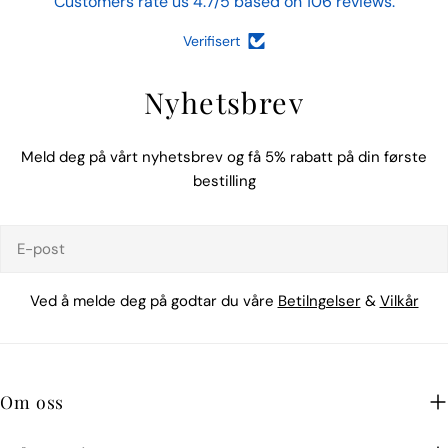
Customers rate us 4.7/5 based on 106 reviews.
Verifisert
Nyhetsbrev
Meld deg på vårt nyhetsbrev og få 5% rabatt på din første
bestilling
E-
post
Ved å melde deg på godtar du våre
Betilngelser
&
Vilkår
Om oss