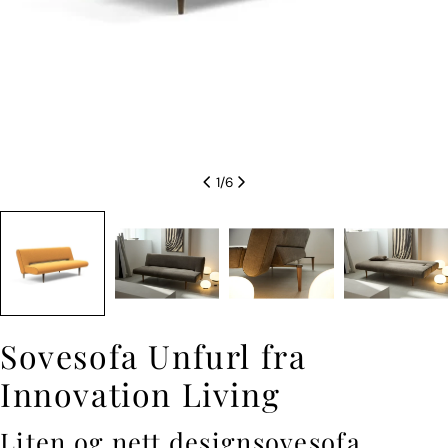
1
/
6
Sovesofa Unfurl fra
Innovation Living
Liten og nett designsovesofa