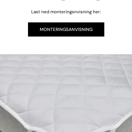
Last ned monteringsnvisning her:
MONTERINGSANVISNING
Gå
til
produktinformasjon
Åpne media 0 i modal