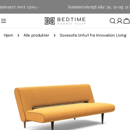
Hopp
for småvarer over 1500,-
Sommerstengt uke 29, 30 og 
til
innholdet
H
Hjem
Alle produkter
Sovesofa Unfurl fra Innovation Living
Gå
til
produktinformasjon
Åpne media 0 i modal