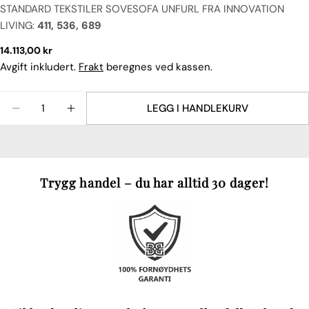
STANDARD TEKSTILER SOVESOFA UNFURL FRA INNOVATION
LIVING:
411, 536, 689
Vanlig
14.113,00 kr
pris
Avgift inkludert.
Frakt
beregnes ved kassen.
Mengde
LEGG I HANDLEKURV
REDUSER ANTALLET FOR SOVESOFA UNFURL FRA 
ØK ANTALLET FOR SOVESOFA UNFURL FR
Trygg handel – du har alltid 30 dager!