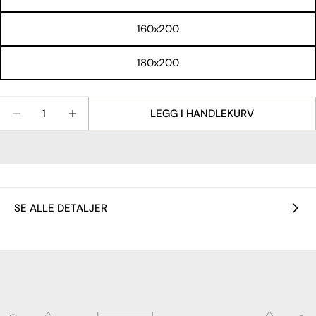
160x200
180x200
Mengde
LEGG I HANDLEKURV
REDUSER ANTALLET FOR OVERMADRASS FRA INNO
ØK ANTALLET FOR OVERMADRASS FRA I
SE ALLE DETALJER