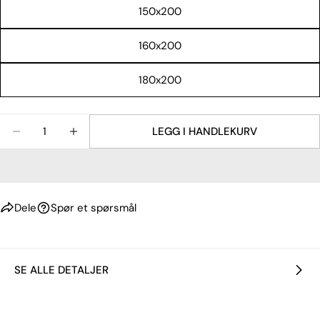
Facebook
X
Pinterest
150x200
Feltene merket med * er obligatoriske.
160x200
SEND SPØRSMÅL
180x200
Mengde
LEGG I HANDLEKURV
REDUSER ANTALLET FOR MADRASSBESKYTTER FRA
ØK ANTALLET FOR MADRASSBESKYTTER 
Dele
Spør et spørsmål
SE ALLE DETALJER