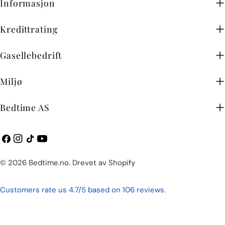
Informasjon
Kredittrating
Gasellebedrift
Miljø
Bedtime AS
Facebook
Instagram
TikTok
YouTube
Betalingsmetoder
© 2026
Bedtime.no
.
Drevet av Shopify
Customers rate us 4.7/5 based on 106 reviews.