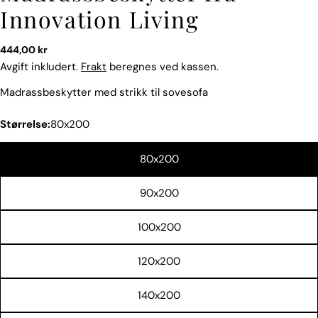
Innovation Living
Vanlig
444,00 kr
pris
Avgift inkludert.
Frakt
beregnes ved kassen.
Madrassbeskytter med strikk til sovesofa
Størrelse:
80x200
Spør et spørsmål
80x200
Navnet
ditt
90x200
Din
epost
100x200
Del dette produktet
Din
120x200
telefon
KOPIERE
Dele
Din
140x200
Del
Del
Fest
beskjed
på
på
på