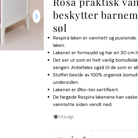
Rosa praktisk van
beskytter barnem
Åpne media 1 i modal
søl
Respira laken er vanntett og pustende.
laken.
Lakenet er formsydd og har en 30 cm h
Det ser ut som et helt vanlig bomullslak
sengen. Anbefales også til de som er a
Stoffet består av 100% organisk bomul
Navnet
undersiden.
ditt
Lakenet er Øko-tex sertifisert.
De fargede Respira lakenene kan vaskes
Din
epost
vanntette siden vendt ned.
Del dette 
Din
Utsolgt
telefon
Dele
Din
Mengde
Del
Del
beskjed