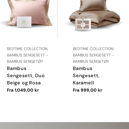
LEVERANDØR:
LEVERANDØR:
BEDTIME COLLECTION
BEDTIME COLLECTION
TYPE:
TYPE:
BAMBUS SENGESETT -
BAMBUS SENGESETT -
BAMBUS SENGETØY
BAMBUS SENGETØY
Bambus
Bambus
Sengesett, Duo
Sengesett,
Beige og Rosa
Karamell
Vanlig
Fra 1.049,00 kr
Vanlig
Fra 999,00 kr
pris
pris