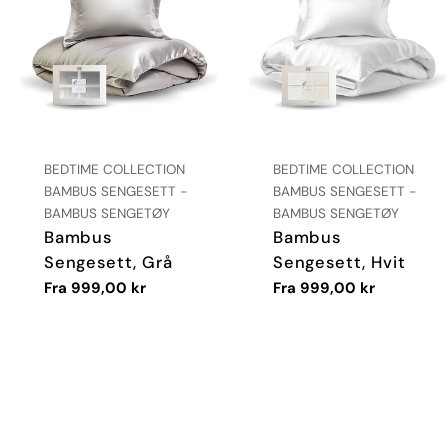
LEVERANDØR:
LEVERANDØR:
BEDTIME COLLECTION
BEDTIME COLLECTION
TYPE:
TYPE:
BAMBUS SENGESETT -
BAMBUS SENGESETT -
BAMBUS SENGETØY
BAMBUS SENGETØY
Bambus
Bambus
Sengesett, Grå
Sengesett, Hvit
Vanlig
Fra 999,00 kr
Vanlig
Fra 999,00 kr
pris
pris