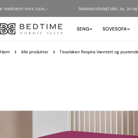
Hopp
kt for småvarer over 1500,-
Sommerstengt uke 29, 30 
til
innholdet
SENG
SOVESOFA
Hjem
Alle produkter
Tisselaken Respira Vanntett og pustend
Gå
til
produktinformasjon