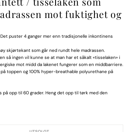
ntett / tisselaken som
adrassen mot fuktighet og
Åpne media 2 i moda
 Det puster 4 ganger mer enn tradisjonelle inkontinens
øy skjørtekant som går ned rundt hele madrassen.
en så ingen vil kunne se at man har et såkalt «tisselaken» i
llergiske mot midd da lakenet fungerer som en middbarriere.
Spør et spørsmål
l på toppen og 100% hyper-breathable polyurethane på
 på opp til 60 grader. Heng det opp til tørk med den
produktet
KOPIERE
Fest
UTSOLGT