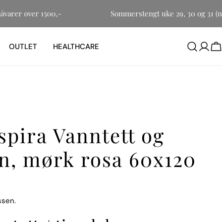
r småvarer over 1500,-
Sommerstengt uke 29, 30 og 31
OUTLET
HEALTHCARE
H
spira Vanntett og
n, mørk rosa 60x120
ssen.