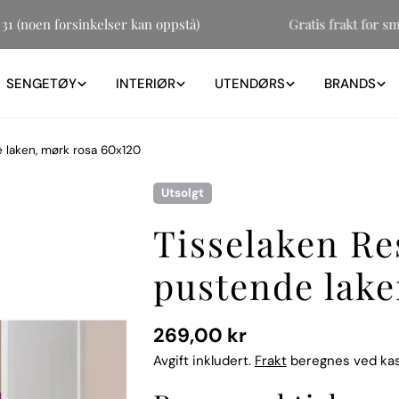
og 31 (noen forsinkelser kan oppstå)
Gratis frakt fo
SENGETØY
INTERIØR
UTENDØRS
BRANDS
e laken, mørk rosa 60x120
Utsolgt
Tisselaken Re
pustende lake
Vanlig
269,00 kr
pris
Avgift inkludert.
Frakt
beregnes ved ka