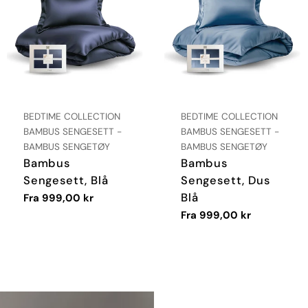
LEVERANDØR:
LEVERANDØR:
BEDTIME COLLECTION
BEDTIME COLLECTION
TYPE:
TYPE:
BAMBUS SENGESETT -
BAMBUS SENGESETT -
BAMBUS SENGETØY
BAMBUS SENGETØY
Bambus
Bambus
Sengesett, Blå
Sengesett, Dus
Blå
Vanlig
Fra 999,00 kr
pris
Vanlig
Fra 999,00 kr
pris