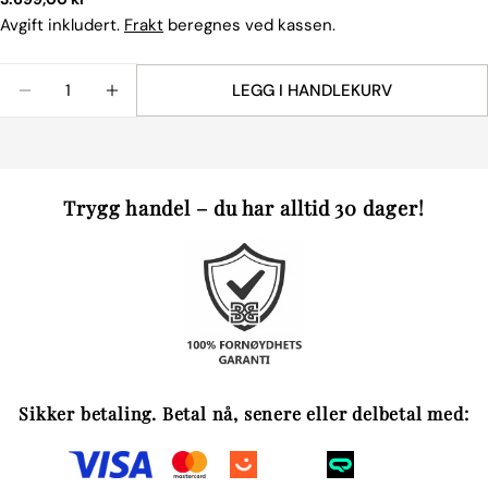
pris
Avgift inkludert.
Frakt
beregnes ved kassen.
Mengde
LEGG I HANDLEKURV
REDUSER ANTALLET FOR NORSK DUN 100 % AND
ØK ANTALLET FOR NORSK DUN 100 % A
Trygg handel – du har alltid 30 dager!
Sikker betaling. Betal nå, senere eller delbetal med: