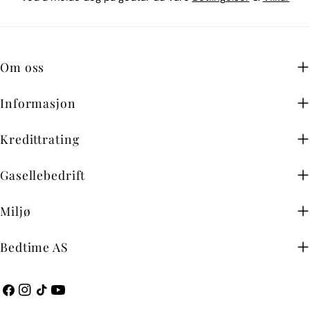
Om oss
Informasjon
Kredittrating
Gasellebedrift
Miljø
Bedtime AS
Facebook
Instagram
TikTok
YouTube