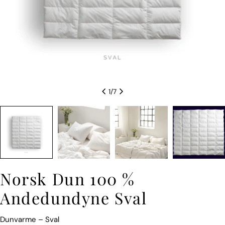
1
/
7
Norsk Dun 100 %
Andedundyne Sval
Dunvarme – Sval