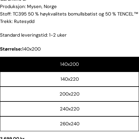
Produksjon: Mysen, Norge
Spør et spørsmål
Stoff: TC395 50 % høykvalitets bomullsbatist og 50 % TENCEL™
Navnet
Trekk: Rutesydd
ditt
Standard leveringstid: 1-2 uker
Din
epost
Størrelse:
140x200
Del dette produktet
Din
telefon
140x200
KOPIERE
Dele
Din
Del
Del
Fest
beskjed
140x220
på
på
på
Facebook
X
Pinterest
200x220
Feltene merket med * er obligatoriske.
240x220
SEND SPØRSMÅL
260x240
Vanlig
3.699,00 kr