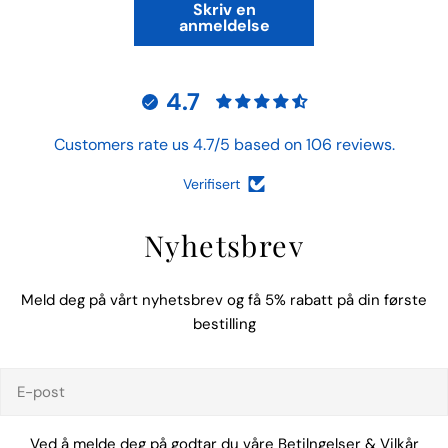
Skriv en
anmeldelse
4.7
Customers rate us 4.7/5 based on 106 reviews.
Verifisert
Nyhetsbrev
Meld deg på vårt nyhetsbrev og få 5% rabatt på din første
bestilling
E-
post
Ved å melde deg på godtar du våre
Betilngelser
&
Vilkår