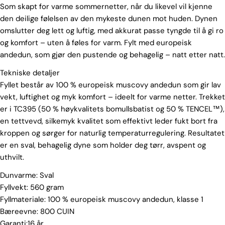
Som skapt for varme sommernetter, når du likevel vil kjenne
den deilige følelsen av den mykeste dunen mot huden. Dynen
omslutter deg lett og luftig, med akkurat passe tyngde til å gi ro
og komfort – uten å føles for varm. Fylt med europeisk
andedun, som gjør den pustende og behagelig – natt etter natt.
Tekniske detaljer
Fyllet består av 100 % europeisk muscovy andedun som gir lav
vekt, luftighet og myk komfort – ideelt for varme netter. Trekket
er i TC395 (50 % høykvalitets bomullsbatist og 50 % TENCEL™),
en tettvevd, silkemyk kvalitet som effektivt leder fukt bort fra
kroppen og sørger for naturlig temperaturregulering. Resultatet
er en sval, behagelig dyne som holder deg tørr, avspent og
uthvilt.
Dunvarme: Sval
Fyllvekt: 560 gram
Fyllmateriale: 100 % europeisk muscovy andedun, klasse 1
Bæreevne: 800 CUIN
Garanti:16 år