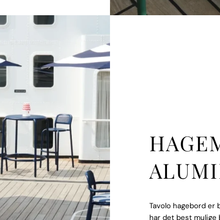
HAGEM
ALUMI
Tavolo hagebord er b
har det best mulige 