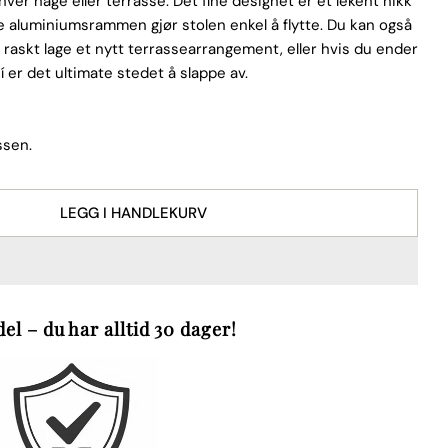
hver hage eller terrasse. Det fine designet er et lekent nikk
tte aluminiumsrammen gjør stolen enkel å flytte. Du kan også
r å raskt lage et nytt terrassearrangement, eller hvis du ender
ní er det ultimate stedet å slappe av.
Spør et spørsmål
Åpne media 2 i moda
ssen.
LEGG I HANDLEKURV
Y STOL TONI CHAIR SET ANTHRACITE (2 PCS)
TBOY STOL TONI CHAIR SET ANTHRACITE (2 PCS)
produktet
KOPIERE
el – du har alltid 30 dager!
Fest
på
Pinterest
 med * er obligatoriske.