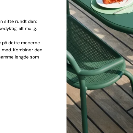
n sitte rundt den:
edyktig, alt mulig.
e på dette moderne
bli med. Kombiner den
g samme lengde som