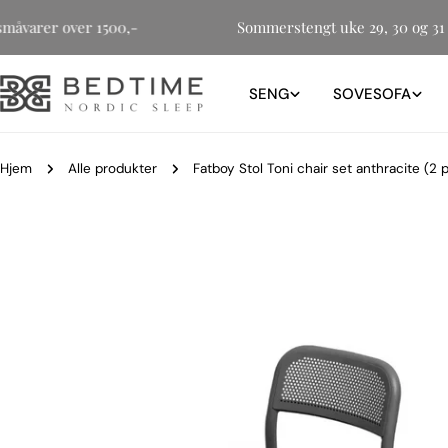
Hopp
 for småvarer over 1500,-
Sommerstengt uke 29, 30 og
til
innholdet
SENG
SOVESOFA
Hjem
Alle produkter
Fatboy Stol Toni chair set anthracite (2 
Gå
til
produktinformasjon