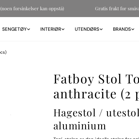
 31 (noen forsinkelser kan oppstå)
Gratis frakt for 
SENGETØY
INTERIØR
UTENDØRS
BRANDS
pcs)
Fatboy Stol To
anthracite (2 
Hagestol / utestol
aluminium
Åpne media 1 i modal