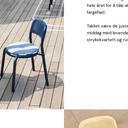
hele året for å tåle a
fargefast.
Takket være de juste
middag med levende l
strykekvartett og ru