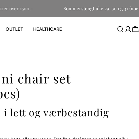
småvarer over 1500,-
Sommerstengt uke 29, 30 og 31 (
OUTLET
HEALTHCARE
H
ni chair set
pcs)
 i lett og værbestandig