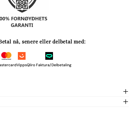
SEND SPØRSMÅL
Betal nå, senere eller delbetal med:
astercard
Vipps
Qliro Faktura/Delbetaling