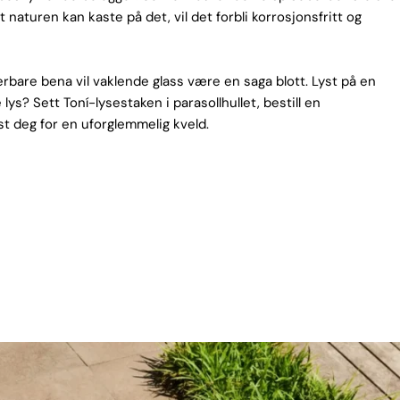
lt naturen kan kaste på det, vil det forbli korrosjonsfritt og
rbare bena vil vaklende glass være en saga blott. Lyst på en
ys? Sett Toní-lysestaken i parasollhullet, bestill en
st deg for en uforglemmelig kveld.