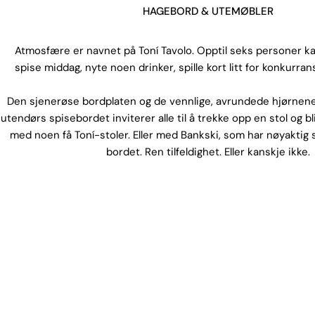
HAGEBORD & UTEMØBLER
Atmosfære er navnet på Toní Tavolo. Opptil seks personer ka
spise middag, nyte noen drinker, spille kort litt for konkurrans
Den sjenerøse bordplaten og de vennlige, avrundede hjørnen
utendørs spisebordet inviterer alle til å trekke opp en stol og 
med noen få Toní-stoler. Eller med Bankski, som har nøyakti
bordet. Ren tilfeldighet. Eller kanskje ikke.