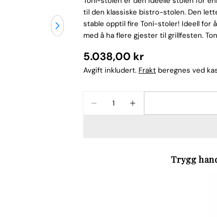
Toní-stolen er den ideelle stolen for en
til den klassiske bistro-stolen. Den le
stable opptil fire Toní-stoler! Ideell fo
med å ha flere gjester til grillfesten. To
Vanlig
5.038,00 kr
pris
Avgift inkludert.
Frakt
beregnes ved ka
Navnet
ditt
Mengde
REDUSER ANTALLET FOR FATBO
ØK ANTALLET FOR FA
Din
epost
Del dette 
Din
telefon
Dele
Trygg hand
Din
Del
Del
beskjed
på
på
Facebook
X
Feltene merket