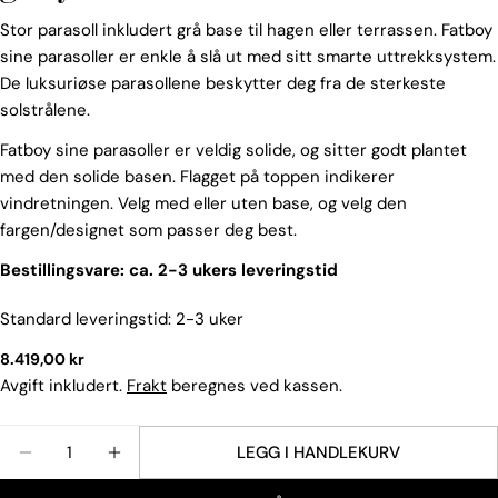
Stor parasoll inkludert grå base til hagen eller terrassen. Fatboy
sine parasoller er enkle å slå ut med sitt smarte uttrekksystem.
De luksuriøse parasollene beskytter deg fra de sterkeste
solstrålene.
Fatboy sine parasoller er veldig solide, og sitter godt plantet
med den solide basen. Flagget på toppen indikerer
vindretningen. Velg med eller uten base, og velg den
Spør et spørsmål
fargen/designet som passer deg best.
Navnet
Bestillingsvare: ca. 2-3 ukers leveringstid
ditt
Din
Standard leveringstid: 2-3 uker
epost
Vanlig
8.419,00 kr
Del dette produktet
Din
pris
Avgift inkludert.
Frakt
beregnes ved kassen.
telefon
KOPIERE
Dele
Din
Mengde
LEGG I HANDLEKURV
Del
Del
Fest
beskjed
REDUSER ANTALLET FOR FATBOY PARASOLL STRIP
ØK ANTALLET FOR FATBOY PARASOLL STR
på
på
på
Facebook
X
Pinterest