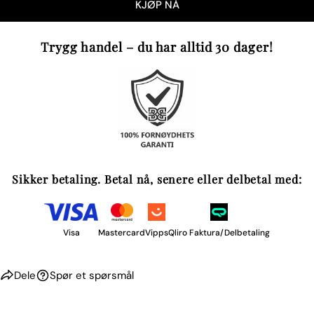
KJØP NÅ
Feltene merket med * er obligatoriske.
Trygg handel – du har alltid 30 dager!
SEND SPØRSMÅL
Sikker betaling. Betal nå, senere eller delbetal med:
Visa
Mastercard
Vipps
Qliro Faktura/Delbetaling
Dele
Spør et spørsmål