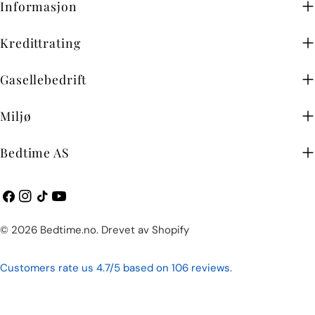
Informasjon
Kredittrating
Gasellebedrift
Miljø
Bedtime AS
Facebook
Instagram
TikTok
YouTube
Betalingsmetoder
© 2026
Bedtime.no
.
Drevet av Shopify
Customers rate us 4.7/5 based on 106 reviews.