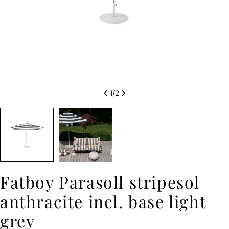
1
/
2
Fatboy Parasoll stripesol
anthracite incl. base light
grey