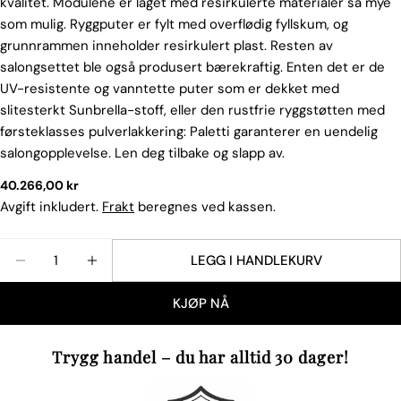
kvalitet. Modulene er laget med resirkulerte materialer så mye
ditt
som mulig. Ryggputer er fylt med overflødig fyllskum, og
Din
grunnrammen inneholder resirkulert plast. Resten av
epost
salongsettet ble også produsert bærekraftig. Enten det er de
Del dette produktet
Din
UV-resistente og vanntette puter som er dekket med
telefon
slitesterkt Sunbrella-stoff, eller den rustfrie ryggstøtten med
KOPIERE
Dele
førsteklasses pulverlakkering: Paletti garanterer en uendelig
Din
Del
Del
Fest
salongopplevelse. Len deg tilbake og slapp av.
beskjed
på
på
på
Vanlig
40.266,00 kr
Facebook
X
Pinterest
pris
Avgift inkludert.
Frakt
beregnes ved kassen.
Feltene merket med * er obligatoriske.
Mengde
LEGG I HANDLEKURV
SEND SPØRSMÅL
REDUSER ANTALLET FOR FATBOY UTESOFA PALETTI
ØK ANTALLET FOR FATBOY UTESOFA PALE
KJØP NÅ
Trygg handel – du har alltid 30 dager!