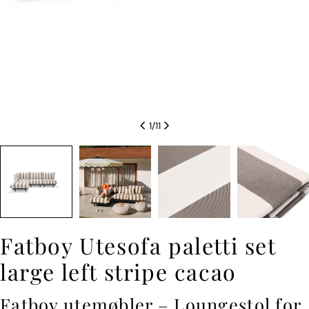
1
/
11
Fatboy Utesofa paletti set
large left stripe cacao
Fatboy utemøbler – Loungestol for