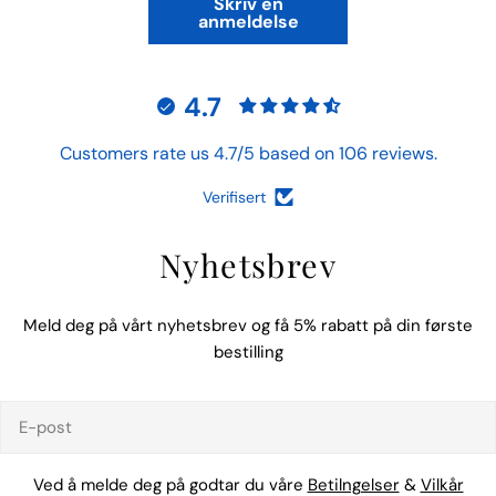
Skriv en
anmeldelse
4.7
Customers rate us 4.7/5 based on 106 reviews.
Verifisert
Nyhetsbrev
Meld deg på vårt nyhetsbrev og få 5% rabatt på din første
bestilling
E-
post
Ved å melde deg på godtar du våre
Betilngelser
&
Vilkår