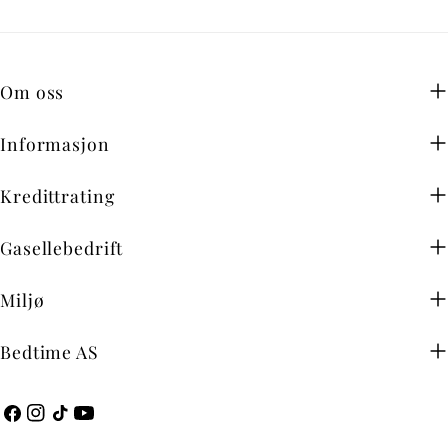
Om oss
Informasjon
Kredittrating
Gasellebedrift
Miljø
Bedtime AS
Facebook
Instagram
TikTok
YouTube