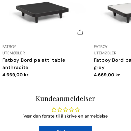
LEGG I HANDLEKURV
LEVERANDØR:
LEVERANDØR:
FATBOY
FATBOY
TYPE:
TYPE:
UTEMØBLER
UTEMØBLER
Fatboy Bord paletti table
Fatboy Bord pal
anthracite
grey
Vanlig
4.669,00 kr
Vanlig
4.669,00 kr
pris
pris
Kundeanmeldelser
Vær den første til å skrive en anmeldelse