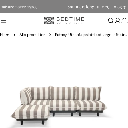
Hopp
for småvarer over 1500,-
Sommerstengt uke 29, 30 og 
til
innholdet
H
Hjem
Alle produkter
Fatboy Utesofa paletti set large left stripe cacao
Gå
til
produktinformasjon
Åpne media 0 i modal