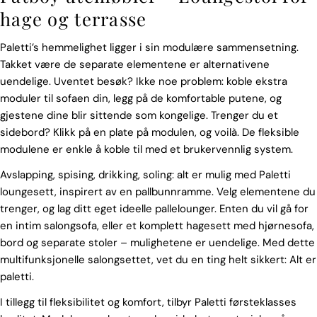
hage og terrasse
Paletti’s hemmelighet ligger i sin modulære sammensetning.
Takket være de separate elementene er alternativene
uendelige. Uventet besøk? Ikke noe problem: koble ekstra
moduler til sofaen din, legg på de komfortable putene, og
gjestene dine blir sittende som kongelige. Trenger du et
sidebord? Klikk på en plate på modulen, og voilà. De fleksible
modulene er enkle å koble til med et brukervennlig system.
Avslapping, spising, drikking, soling: alt er mulig med Paletti
loungesett, inspirert av en pallbunnramme. Velg elementene du
trenger, og lag ditt eget ideelle pallelounger. Enten du vil gå for
en intim salongsofa, eller et komplett hagesett med hjørnesofa,
bord og separate stoler – mulighetene er uendelige. Med dette
multifunksjonelle salongsettet, vet du en ting helt sikkert: Alt er
paletti.
Spør et spørsmål
I tillegg til fleksibilitet og komfort, tilbyr Paletti førsteklasses
Navnet