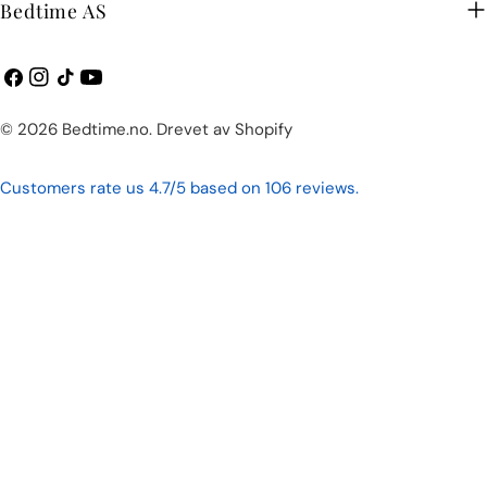
Bedtime AS
Facebook
Instagram
TikTok
YouTube
Betalingsmetoder
© 2026
Bedtime.no
.
Drevet av Shopify
Customers rate us 4.7/5 based on 106 reviews.