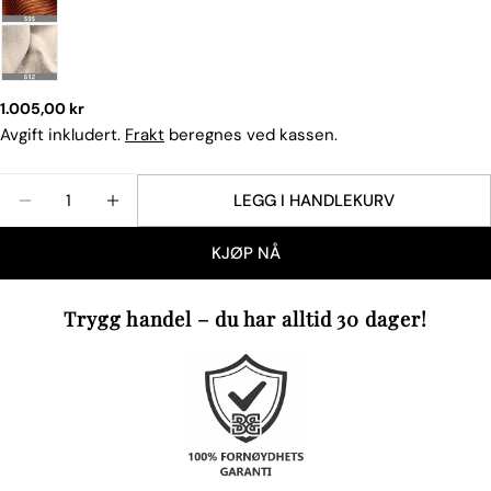
Vanlig
1.005,00 kr
pris
Avgift inkludert.
Frakt
beregnes ved kassen.
Mengde
LEGG I HANDLEKURV
REDUSER ANTALLET FOR PYNTEPUTE DAPPER FRA 
ØK ANTALLET FOR PYNTEPUTE DAPPER FR
KJØP NÅ
Trygg handel – du har alltid 30 dager!