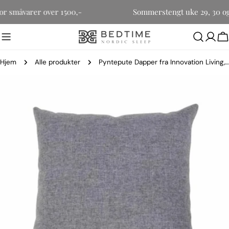
Hopp
 for småvarer over 1500,-
Sommerstengt uke 29, 30 og
til
innholdet
H
Hjem
Alle produkter
Pyntepute Dapper fra Innovation Living, 65x65
Gå
til
produktinformasjon
Åpne media 0 i modal