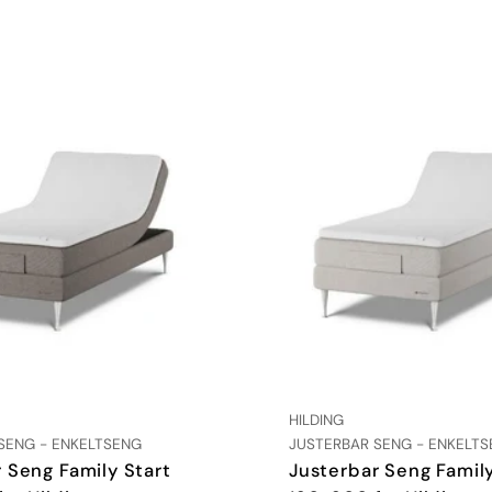
:
LEVERANDØR:
HILDING
TYPE:
SENG - ENKELTSENG
JUSTERBAR SENG - ENKELT
 Seng Family Start
Justerbar Seng Family