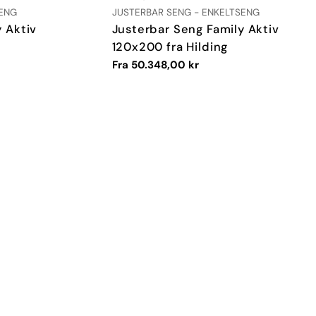
TYPE:
SENG
JUSTERBAR SENG - ENKELTSENG
 Aktiv
Justerbar Seng Family Aktiv
120x200 fra Hilding
Vanlig
Fra 50.348,00 kr
pris