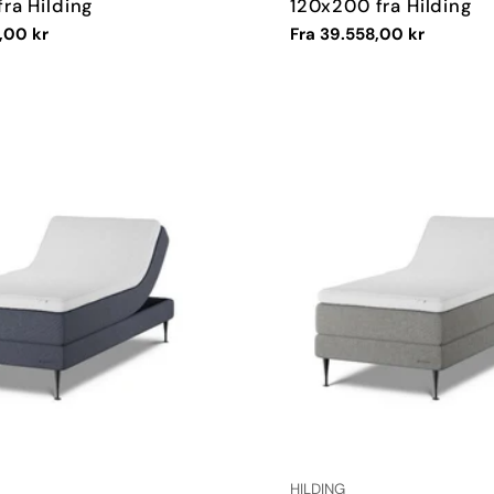
ra Hilding
120x200 fra Hilding
,00 kr
Vanlig
Fra 39.558,00 kr
pris
:
LEVERANDØR:
HILDING