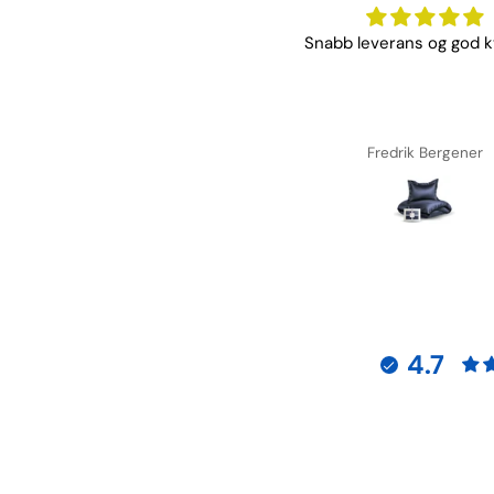
Mykt og god kvalitet, rask
Snabb leverans og god kv
levering!
Malin Rasmussen
Fredrik Bergener
4.7