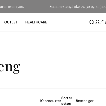
måvarer over 1500,-
Sommerstengt uke 29, 30 og 31 (n
OUTLET
HEALTHCARE
H
Seng
Sorter
10 produkter
etter: