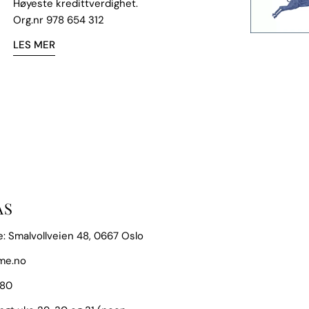
Høyeste kredittverdighet.
Org.nr 978 654 312
LES MER
AS
: Smalvollveien 48, 0667 Oslo
me.no
 80