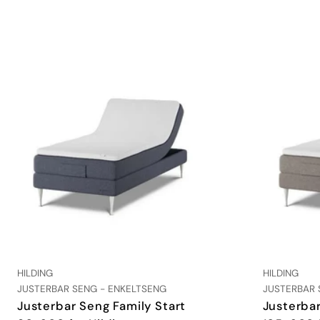
l
i
n
g
:
LEVERANDØR:
LEVERANDØR
HILDING
HILDING
TYPE:
TYPE:
JUSTERBAR SENG - ENKELTSENG
JUSTERBAR 
Justerbar Seng Family Start
Justerbar