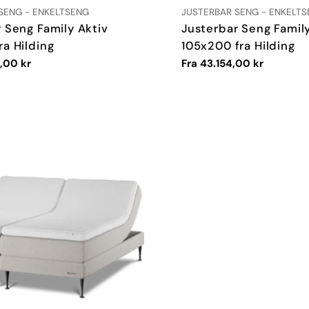
TYPE:
SENG - ENKELTSENG
JUSTERBAR SENG - ENKELT
 Seng Family Aktiv
Justerbar Seng Family
a Hilding
105x200 fra Hilding
,00 kr
Vanlig
Fra 43.154,00 kr
pris