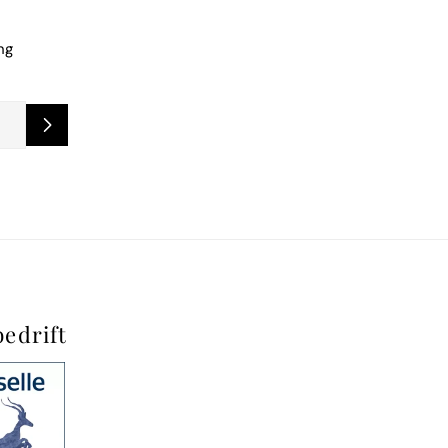
ng
bedrift