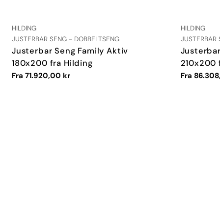
LEVERANDØR:
LEVERANDØR
HILDING
HILDING
TYPE:
TYPE:
JUSTERBAR SENG - DOBBELTSENG
JUSTERBAR 
Justerbar Seng Family Aktiv
Justerbar
180x200 fra Hilding
210x200 f
Vanlig
Fra 71.920,00 kr
Vanlig
Fra 86.308
pris
pris