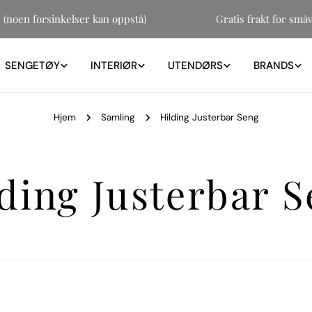
1 (noen forsinkelser kan oppstå)
Gratis frakt for s
SENGETØY
INTERIØR
UTENDØRS
BRANDS
Hjem
Samling
Hilding Justerbar Seng
ding Justerbar 