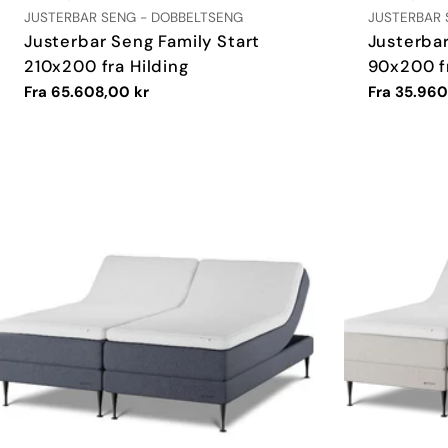
TYPE:
TYPE:
JUSTERBAR SENG - DOBBELTSENG
JUSTERBAR 
Justerbar Seng Family Start
Justerbar
210x200 fra Hilding
90x200 fr
Vanlig
Fra 65.608,00 kr
Vanlig
Fra 35.960
pris
pris