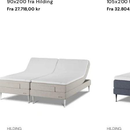
90x200 fra Hilding
105x200 f
Vanlig
Fra 27.718,00 kr
Vanlig
Fra 32.804
pris
pris
LEVERANDØR:
LEVERANDØR
HILDING
HILDING