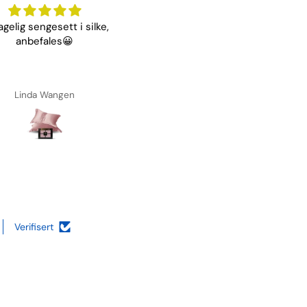
gelig sengesett i silke,
God service! Rask levering 
anbefales😀
veldig fornøyd med produkt 
Linda Wangen
Christine Førre
Verifisert