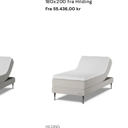
180x200 fra Hilding
Vanlig
Fra 55.436,00 kr
pris
LEVERANDØR:
HILDING