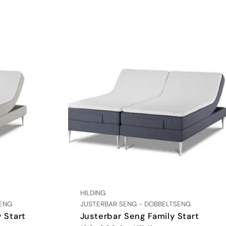
LEVERANDØR:
HILDING
TYPE:
SENG
JUSTERBAR SENG - DOBBELTSENG
 Start
Justerbar Seng Family Start