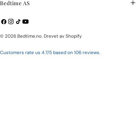
Bedtime AS
Facebook
Instagram
TikTok
YouTube
Betalingsmetoder
© 2026
Bedtime.no
.
Drevet av Shopify
Customers rate us 4.7/5 based on 106 reviews.