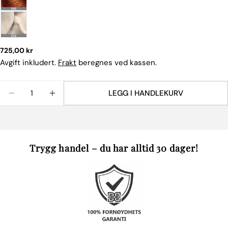
Vanlig
725,00 kr
pris
Avgift inkludert.
Frakt
beregnes ved kassen.
Mengde
LEGG I HANDLEKURV
REDUSER ANTALLET FOR PYNTEPUTE DAPPER FRA 
ØK ANTALLET FOR PYNTEPUTE DAPPER F
Trygg handel – du har alltid 30 dager!