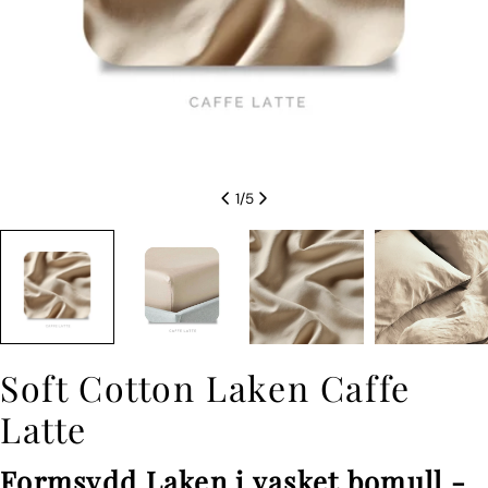
1
/
5
Soft Cotton Laken Caffe
Latte
Formsydd
Laken i vasket bomull -