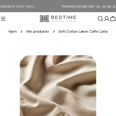
Hopp
for småvarer over 1500,-
Sommerstengt uke 29, 30 og 
til
innholdet
H
Hjem
Alle produkter
Soft Cotton Laken Caffe Latte
Gå
til
produktinformasjon
Åpne media 0 i modal