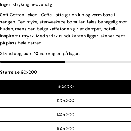
Ingen stryking nødvendig
Soft Cotton Laken i Caffe Latte gir en lun og varm base i
sengen. Den myke, stenvaskede bomullen føles behagelig mot
huden, mens den beige kaffetonen gir et dempet, hotell-
inspirert uttrykk. Med strikk rundt kanten ligger lakenet pent
på plass hele natten.
Skynd deg, bare
10
varer igjen på lager.
Spør et spørsmål
Navnet
Størrelse:
90x200
ditt
Din
90x200
epost
Del dette produktet
120x200
Din
telefon
KOPIERE
Dele
140x200
Din
Del
Del
Fest
beskjed
på
på
på
150x200