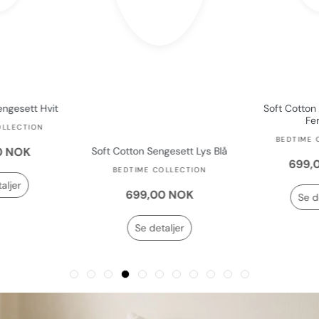
engesett Hvit
Soft Cotton
Fe
OLLECTION
BEDTIME 
0 NOK
Soft Cotton Sengesett Lys Blå
699,
BEDTIME COLLECTION
aljer
699,00 NOK
Se d
Se detaljer