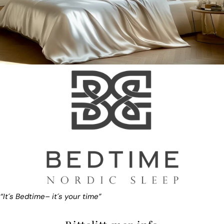
“It´s Bedtime– it´s your time”