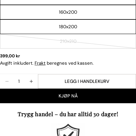
Facebook
X
Pinterest
160x200
Feltene merket med * er obligatoriske.
180x200
SEND SPØRSMÅL
210x210
Varianten
er
Vanlig
399,00 kr
utsolgt
pris
Avgift inkludert.
Frakt
beregnes ved kassen.
eller
ikke
Mengde
tilgjengelig
LEGG I HANDLEKURV
REDUSER ANTALLET FOR SOFT COTTON LAKEN CA
ØK ANTALLET FOR SOFT COTTON LAKEN
KJØP NÅ
Trygg handel – du har alltid 30 dager!