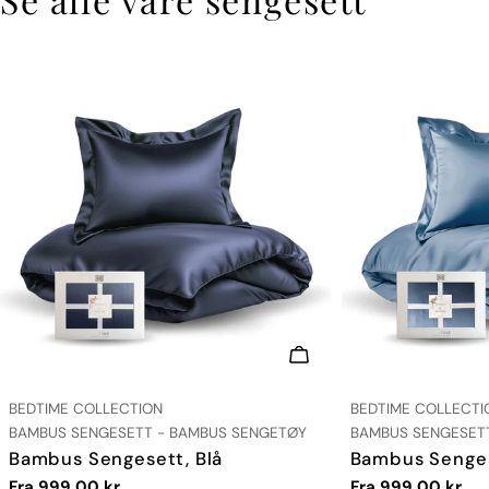
VELG ALTERNATIVER
LEVERANDØR:
LEVERANDØR:
BEDTIME COLLECTION
BEDTIME COLLECTI
TYPE:
TYPE:
BAMBUS SENGESETT - BAMBUS SENGETØY
BAMBUS SENGESET
Bambus Sengesett, Blå
Bambus Senges
Vanlig
Fra 999,00 kr
Vanlig
Fra 999,00 kr