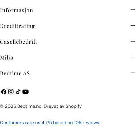
Informasjon
Kredittrating
Gasellebedrift
Miljø
Bedtime AS
Facebook
Instagram
TikTok
YouTube
Betalingsmetoder
© 2026
Bedtime.no
.
Drevet av Shopify
Customers rate us 4.7/5 based on 106 reviews.