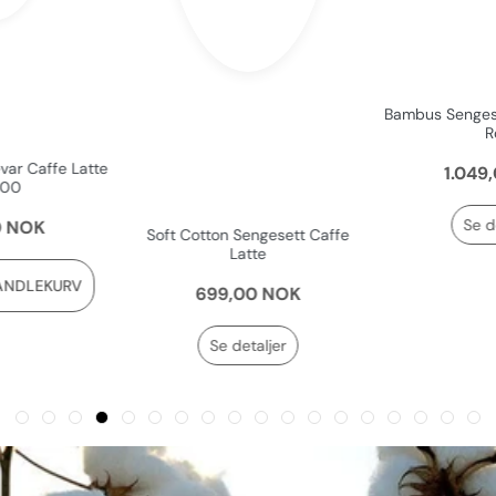
Bambus Sengese
R
var Caffe Latte
1.049
100
Se d
0 NOK
Soft Cotton Sengesett Caffe
Latte
ANDLEKURV
699,00 NOK
Se detaljer