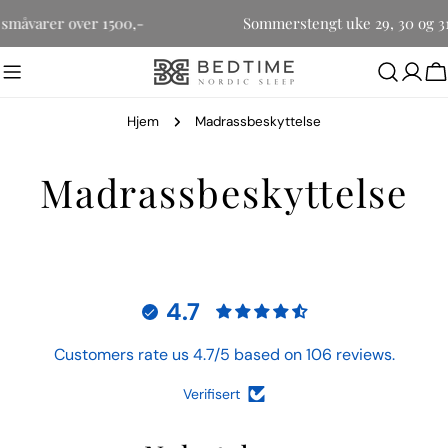
Hopp
r småvarer over 1500,-
Sommerstengt uke 29, 30 og 31
til
innholdet
H
Hjem
Madrassbeskyttelse
Madrassbeskyttelse
4.7
Customers rate us 4.7/5 based on 106 reviews.
Verifisert