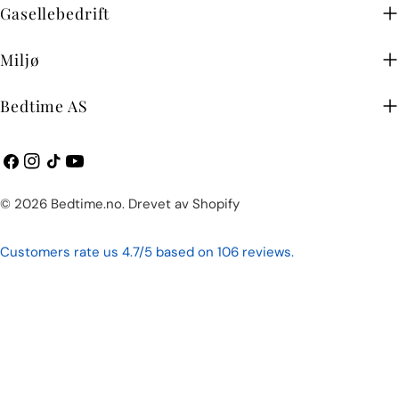
Gasellebedrift
Miljø
Bedtime AS
Facebook
Instagram
TikTok
YouTube
Betalingsmetoder
© 2026
Bedtime.no
.
Drevet av Shopify
Customers rate us 4.7/5 based on 106 reviews.